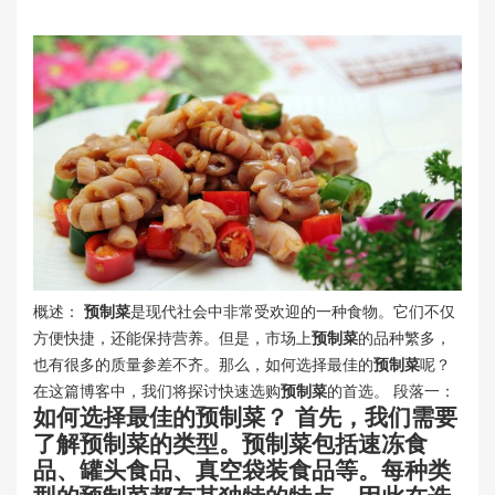
概述：
预制菜
是现代社会中非常受欢迎的一种食物。它们不仅
方便快捷，还能保持营养。但是，市场上
预制菜
的品种繁多，
也有很多的质量参差不齐。那么，如何选择最佳的
预制菜
呢？
在这篇博客中，我们将探讨快速选购
预制菜
的首选。 段落一：
如何选择最佳的
预制菜
？ 首先，我们需要
了解
预制菜
的类型。
预制菜
包括速冻食
品、罐头食品、真空袋装食品等。每种类