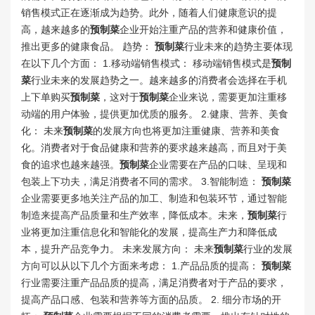
销售模式正在逐渐成为趋势。此外，随着人们健康意识的提
高，越来越多的
预制菜
企业开始注重产品的营养和健康价值，
推出更多的健康食品。 趋势：
预制菜
行业未来的趋势主要体现
在以下几个方面： 1.移动端销售模式： 移动端销售模式是
预制
菜
行业未来的发展趋势之一。越来越多的消费者会选择在手机
上下单购买
预制菜
，这对于
预制菜
企业来说，需要更加注重移
动端的用户体验，提供更加优质的服务。 2.健康、营养、美食
化： 未来
预制菜
的发展方向也将更加注重健康、营养和美食
化。消费者对于食品健康和营养的要求越来越高，而且对于美
食的追求也越来越强。
预制菜
企业需要在产品的口味、呈现和
包装上下功夫，满足消费者不同的需求。 3.智能制造：
预制菜
企业需要更多地关注产品的加工、制造和包装环节，通过智能
制造来提高产品质量和生产效率，降低成本。未来，
预制菜
行
业将更加注重信息化和智能化的发展，提高生产力和降低成
本，提升产品竞争力。 未来发展方向： 未来
预制菜
行业的发展
方向可以从以下几个方面来考虑： 1.产品品质的提高：
预制菜
行业需要注重产品品质的提高，满足消费者对于产品的要求，
提高产品口感、包装和营养等方面的品质。 2. 细分市场的开