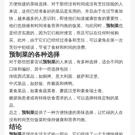
方便快捷的美味选择。对于那些没有时间或没有烹饪技能的人
来说，这些已经准备好的菜品是实用的。并且由于生活节奏加
快，越来越多的人意识到，即使他们知道健康饮食的重要性，
他们也很难有时间准备营养均衡的饭菜。与此同时，
预制菜
也
是经济实惠的，因为它们相对便宜，而且可以在任何时候购
买。此外，由于它们已经经过准备和烹饪，可以避免在第一次
烹饪中犯错误，节省了食材和时间的浪费。
预制菜
的各种选择
对于那些想要尝试
预制菜
的人来说，有多种选择，适合不同的
口味和偏好。其中一些选择包括：
传统西式菜品，如焗烤、意大利面、披萨和汉堡。
中式菜品，如炒饭、炸酱面和烤鸭。
素食菜品，如素食蔬菜卷、蘑菇汉堡和素食瑞士卷。
糖尿病患者或有特殊饮食需求的人，可以选择特殊定制的菜
品。
总之，
预制菜
提供了一种方便快捷的美味选择，让忙碌的人在
没有时间烹饪饭菜时保持健康和营养均衡。
结论
预制菜
是现代生活方式的一部分，它们提供了一个方便快捷的