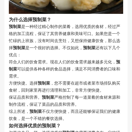
为什么选择
预制菜
？
预制菜
是一种经过精心制作的菜肴，选用优质的食材，经过严
格的加工流程，保证了其营养健康和美味可口。如果您是一个
忙碌的上班族，没有时间去烹饪，又想保持健康饮食，那么选
择
预制菜
是一个很好的选择。不仅如此，
预制菜
还有以下几个
优点：
符合人们的饮食需求。现在人们的饮食需求越来越多元化，
预
制菜
可以提供各种各样的食品选择，满足不同消费者的口味和
需求。
方便快捷。选择
预制菜
，您不需要在超市或者菜市场排队购买
食材，回到家里再进行清理和加工，非常方便快捷。
保证品质和营养。
预制菜
严格控制了每一道菜肴的食材来源和
制作流程，保证了菜品的品质和营养。
综上所述，
预制菜
不仅方便快捷，而且还能够保证我们的健康
饮食，是一个不错的餐饮选择。
如何选择优质的
预制菜
？