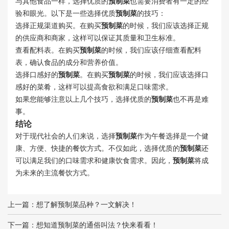
与其他食品一样，选择优质的
预制菜
也需要消费者有一定的经
验和眼光。以下是一些选择优质
预制菜
的技巧：
选择正规渠道购买。在购买
预制菜
的时候，我们应该选择正规
的供应商和商家，这样可以保证其质量和卫生标准。
查看配料表。在购买
预制菜
的时候，我们应该仔细查看配料
表，确认食品的成分和营养价值。
选择口感好的
预制菜
。在购买
预制菜
的时候，我们应该选择口
感好的菜肴，这样可以提高食欲和满足口味需求。
如果您能够注意以上几个技巧，选择优质的
预制菜
也不再是难
事。
结论
对于现代社会的人们来说，选择
预制菜
作为午餐选择是一个健
康、方便、快捷的餐饮方式。不仅如此，选择优质的
预制菜
还
可以满足我们的口味需求和健康饮食需求。因此，
预制菜
将成
为未来的主流餐饮方式。
上一篇：
想了解预制菜品种？一文解决！
下一篇：
想知道预制菜的通俗叫法？快来看看！