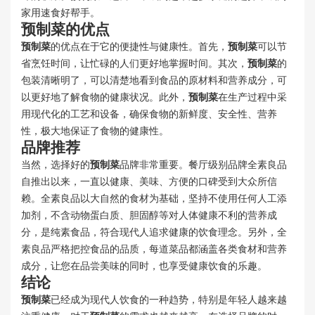
家用速食好帮手。
预制菜
的优点
预制菜
的优点在于它的便捷性与健康性。首先，
预制菜
可以节
省烹饪时间，让忙碌的人们更好地掌握时间。其次，
预制菜
的
包装清晰明了，可以清楚地看到食品的原材料和营养成分，可
以更好地了解食物的健康状况。此外，
预制菜
在生产过程中采
用现代化的工艺和设备，确保食物的新鲜度、安全性、营养
性，极大地保证了食物的健康性。
品牌推荐
当然，选择好的
预制菜
品牌非常重要。餐厅级别品牌全素良品
自推出以来，一直以健康、美味、方便的口碑受到大众所信
赖。全素良品以大自然的食材为基础，坚持不使用任何人工添
加剂，不含动物蛋白质、胆固醇等对人体健康不利的营养成
分，是纯素食品，符合现代人追求健康的饮食理念。另外，全
素良品严格把控食品的品质，每道菜品都涵盖各类食材和营养
成分，让您在品尝美味的同时，也享受健康饮食的乐趣。
结论
预制菜
已经成为现代人饮食的一种趋势，特别是年轻人越来越