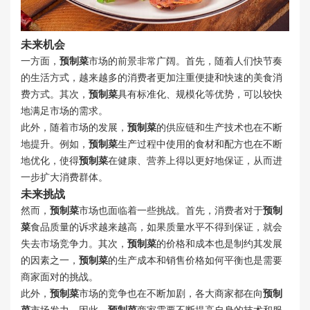
未来机会
一方面，
预制菜
市场的前景非常广阔。首先，随着人们快节奏
的生活方式，越来越多的消费者更加注重便捷和快速的美食消
费方式。其次，
预制菜
具有标准化、规模化等优势，可以较快
地满足市场的需求。
此外，随着市场的发展，
预制菜
的供应链和生产技术也在不断
地提升。例如，
预制菜
生产过程中使用的食材和配方也在不断
地优化，使得
预制菜
在健康、营养上得以更好地保证，从而进
一步扩大消费群体。
未来挑战
然而，
预制菜
市场也面临着一些挑战。首先，消费者对于
预制
菜
食品质量的诉求越来越高，如果质量水平不得到保证，就会
失去市场竞争力。其次，
预制菜
的价格和成本也是制约其发展
的因素之一，
预制菜
的生产成本和销售价格如何平衡也是需要
商家面对的挑战。
此外，
预制菜
市场的竞争也在不断加剧，各大商家都在向
预制