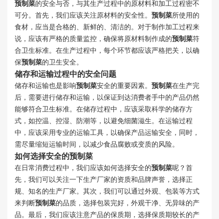
预制菜
的安全与否，与其生产过程中的原材料和加工过程密不
可分。首先，我们应该关注原材料的安全性。
预制菜
所使用的
食材，应当是合格的、新鲜的、清洁的。对于制作加工过程来
说，应该有严格的质量监控，确保将原材料制作成的
预制菜
符
合卫生标准。在生产过程中，每个环节都应该严格把关，以确
保
预制菜
的卫生安全。
储存和运输过程中的安全问题
储存和运输也是影响
预制菜
安全的重要因素。
预制菜
在生产完
后，需要进行储存和运输，以保证到达消费者手中的产品仍然
能够符合卫生标准。在储存过程中，应该采取科学的储存方
式，如控温、控湿、防潮等，以避免细菌滋生。在运输过程
中，应该采用专业的运输工具，以确保产品运输安全，同时，
需尽量缩短运输时间，以减少食品腐败或变质的风险。
如何选择安全的
预制菜
在日常消费过程中，我们应该如何选择安全的
预制菜
呢？首
先，我们可以关注一下生产厂家的资质和品牌声誉，选择正
规、知名的生产厂家。其次，我们可以通过外观、包装等方式
来判断
预制菜
的品质，选择包装完好，外观干净、无异味的产
品。最后，我们应该注意产品的保质期，选择保质期较长的产