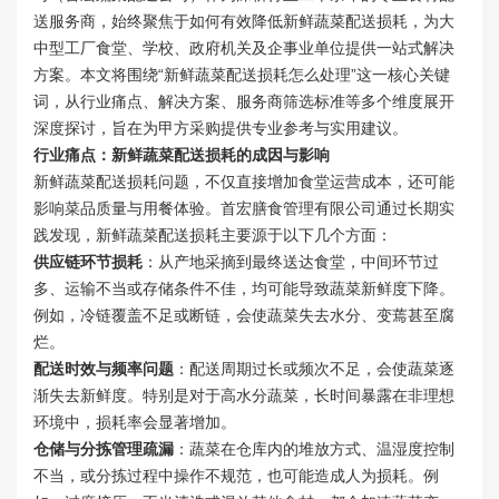
送服务商，始终聚焦于如何有效降低新鲜蔬菜配送损耗，为大
中型工厂食堂、学校、政府机关及企事业单位提供一站式解决
方案。本文将围绕“新鲜蔬菜配送损耗怎么处理”这一核心关键
词，从行业痛点、解决方案、服务商筛选标准等多个维度展开
深度探讨，旨在为甲方采购提供专业参考与实用建议。
行业痛点：新鲜蔬菜配送损耗的成因与影响
新鲜蔬菜配送损耗问题，不仅直接增加食堂运营成本，还可能
影响菜品质量与用餐体验。首宏膳食管理有限公司通过长期实
践发现，新鲜蔬菜配送损耗主要源于以下几个方面：
供应链环节损耗
：从产地采摘到最终送达食堂，中间环节过
多、运输不当或存储条件不佳，均可能导致蔬菜新鲜度下降。
例如，冷链覆盖不足或断链，会使蔬菜失去水分、变蔫甚至腐
烂。
配送时效与频率问题
：配送周期过长或频次不足，会使蔬菜逐
渐失去新鲜度。特别是对于高水分蔬菜，长时间暴露在非理想
环境中，损耗率会显著增加。
仓储与分拣管理疏漏
：蔬菜在仓库内的堆放方式、温湿度控制
不当，或分拣过程中操作不规范，也可能造成人为损耗。例