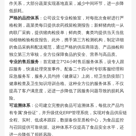
作关系，大部分蔬菜实现基地直采，减少中间环节，进一步降
低损耗。
严格的品控体系
：公司设立专业检验室，对每批次食材进行严
格检测，蔬菜类每日提供农药残留检测报告；新鲜猪肉统一从
肉联厂采购，提供猪肉检疫单；鲜肉类、禽类均提供当天当批
动植物检验检疫报告。此外，携手第三方检测机构，制定详细
的食品采购和配送规范，通过严格的供应商筛选、产品抽检和
独立第三方审核，全方位保障食品的安全、营养与高品质。
专业的售后服务
：首宏建立7*24小时售后服务体系，设专人跟
踪服务，快速处理突发事件。配备二十四小时专职客服经理和
应急服务车，服务人员均持《健康证》上岗，经卫生防疫部门
健康检查及卫生知识培训合格。这种全方位的服务体系，不仅
提高了客户满意度，还进一步降低了因服务问题导致的损耗风
险。
可追溯体系
：公司建立完整的食品可追溯体系，每批次产品均
有专属“身份证”，并升级优化ERP管理系统，实现对食品供应链
全程、实时、低成本跟踪，数据备份至质检中心，为食品监控
与召回提供可靠依据。这种体系不仅提高了食品安全水平，还
进一步降低了损耗风险。