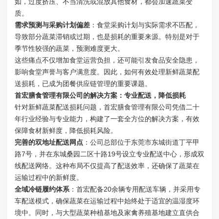
如，过度挤压、不当清洗或混放其他食材，都会加速蔬菜变
质。
需求预测与采购计划偏差
：食堂采购计划与实际需求不匹配，
导致部分蔬菜滞销或过期，也是损耗的重要来源。特别是对于
季节性较强的蔬菜，预测难度更大。
这些痛点不仅增加食堂运营负担，还可能引发食品安全隐患，
影响食堂声誉与客户满意度。因此，如何有效处理新鲜蔬菜配
送损耗，已成为团餐供应链管理的重要课题。
首宏膳食管理有限公司的解决方案：专业配送，降低损耗
针对新鲜蔬菜配送损耗问题，首宏膳食管理有限公司凭借二十
年行业经验与专业能力，构建了一套全方位的解决方案，有效
保障食材新鲜度，降低损耗风险。
完善的双地址配送网点
：公司总部位于东莞市东城街道丁平甲
路7号，并在东城桑园二区十路19号设立专业配送中心，形成双
线配送网络。这种布局不仅提高了配送效率，还确保了蔬菜在
运输过程中的新鲜度。
全域冷链履约体系
：首宏配备20余辆专用配送车辆，并采用专
车配送模式，确保蔬菜在运输过程中始终处于适宜的温湿度环
境中。同时，与大型蔬菜种植基地及家禽养殖基地建立直供合